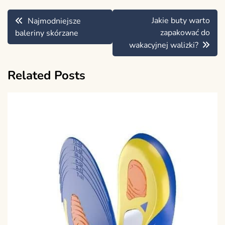
Nawigacja
Jakie buty warto
Najmodniejsze
wpisu
zapakować do
baleriny skórzane
wakacyjnej walizki?
Related Posts