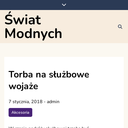
Skip
to
Świat
content
Modnych
Torba na służbowe
wojaże
7 stycznia, 2018
-
admin
Akcesoria