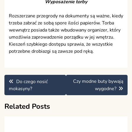
Wyposażenie torby
Rozszerzane przegrody na dokumenty są ważne, kiedy
trzeba zabrać ze sobą spore ilości papierów. Torba
wewnątrz posiada także wbudowany organizer, który
umożliwia zaprowadzenie porządku w jej wnętrzu.
Kieszeń szybkiego dostępu sprawia, że wszystkie
potrzebne drobiazgi są zawsze pod ręką.
Nawigacja
Czy modne buty bywają
Do czego nosić
wpisu
mokasyny?
wygodne?
Related Posts