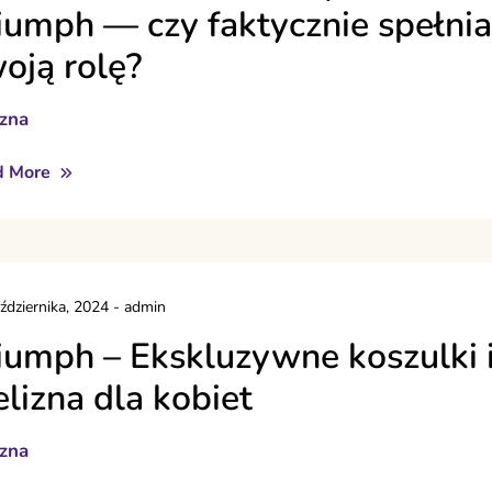
iumph — czy faktycznie spełnia
oją rolę?
izna
d More
ździernika, 2024
-
admin
iumph – Ekskluzywne koszulki 
elizna dla kobiet
izna