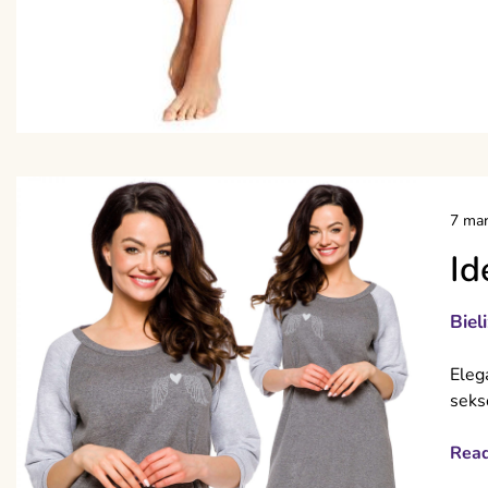
7 mar
Id
Biel
Eleg
seks
Rea