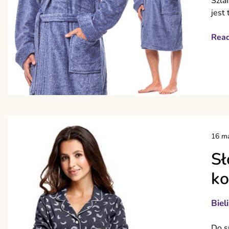
Szla
jest
Rea
16 ma
Sł
ko
Biel
Do s