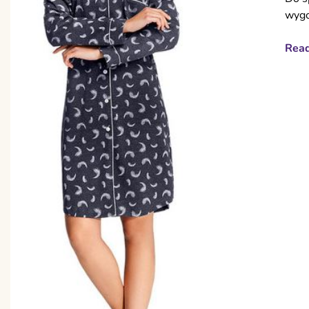
wygo
Rea