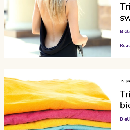
Tr
sw
Biel
Rea
29 pa
Tr
bi
Biel