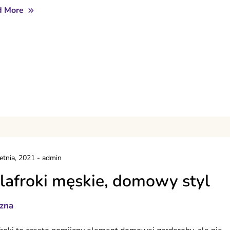
d More
etnia, 2021
-
admin
lafroki męskie, domowy styl
izna