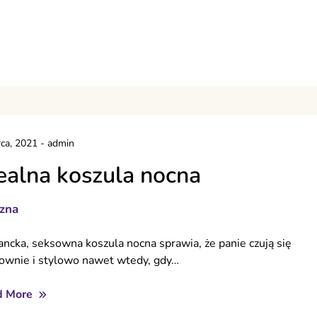
ca, 2021
-
admin
ealna koszula nocna
izna
ancka, seksowna koszula nocna sprawia, że panie czują się
ownie i stylowo nawet wtedy, gdy…
d More