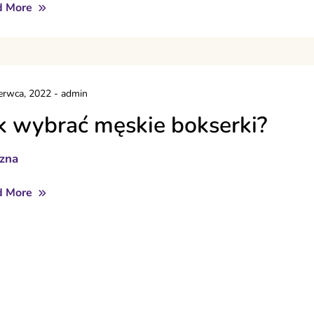
d More
erwca, 2022
-
admin
k wybrać męskie bokserki?
izna
d More