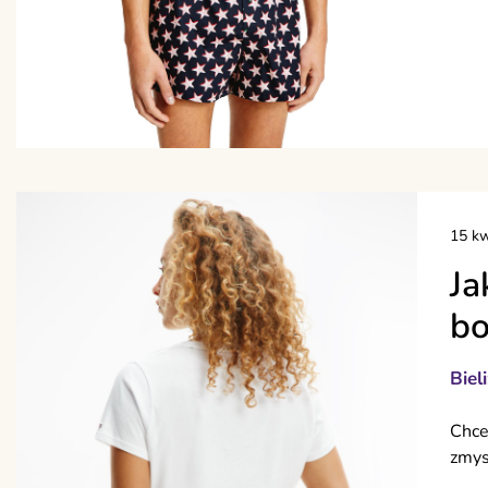
15 kw
Ja
bo
Biel
Chce
zmys