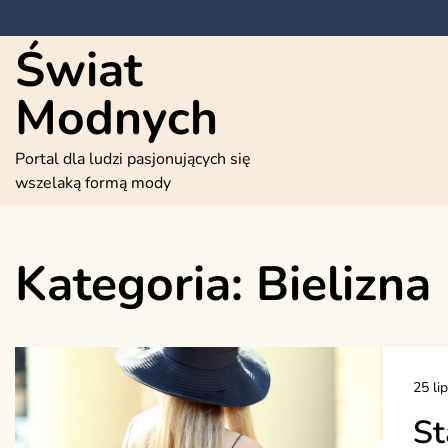
Skip
to
Świat
content
Modnych
Portal dla ludzi pasjonujących się
wszelaką formą mody
Kategoria:
Bielizna
25 li
St