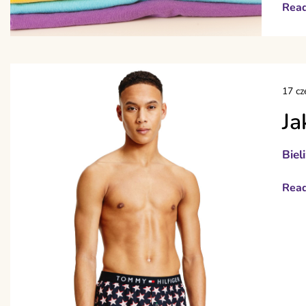
Rea
17 cz
Ja
Biel
Rea