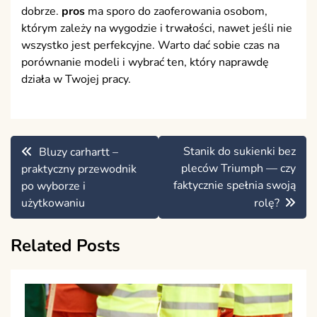
dobrze.
pros
ma sporo do zaoferowania osobom,
którym zależy na wygodzie i trwałości, nawet jeśli nie
wszystko jest perfekcyjne. Warto dać sobie czas na
porównanie modeli i wybrać ten, który naprawdę
działa w Twojej pracy.
Nawigacja
Stanik do sukienki bez
Bluzy carhartt –
wpisu
pleców Triumph — czy
praktyczny przewodnik
faktycznie spełnia swoją
po wyborze i
użytkowaniu
rolę?
Related Posts