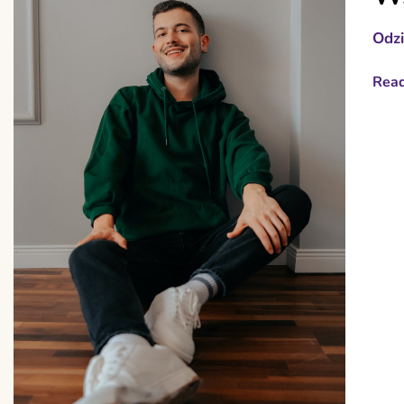
Odz
Rea