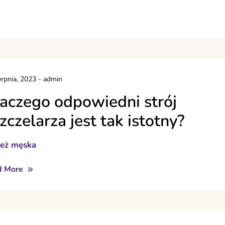
erpnia, 2023
-
admin
aczego odpowiedni strój
zczelarza jest tak istotny?
ież męska
d More