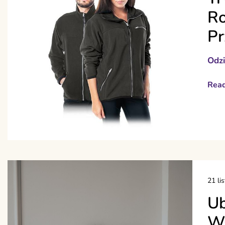
Ro
P
Odz
Rea
21 li
Ub
Ws