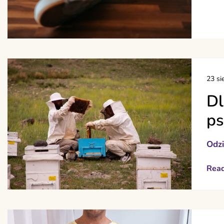
23 si
Dl
ps
Odz
Rea