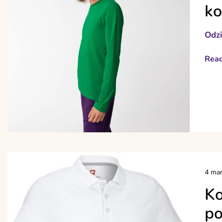
ko
Odz
Rea
4 mar
Ko
po