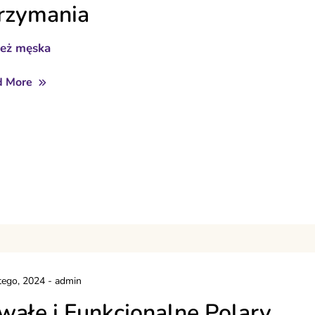
rzymania
ież męska
d More
tego, 2024
-
admin
wałe i Funkcjonalne Polary