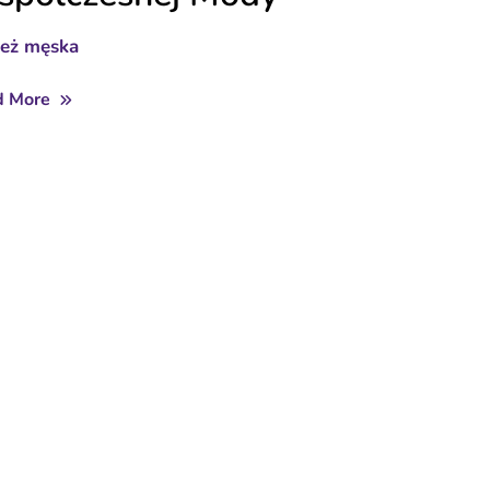
ież męska
d More