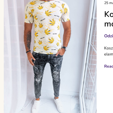
25 ma
Ko
mo
Odz
Kosz
elem
Rea