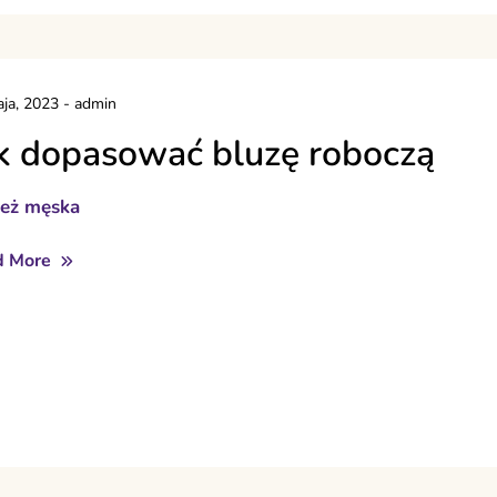
ja, 2023
-
admin
k dopasować bluzę roboczą
ież męska
d More