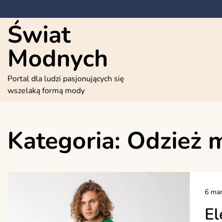
Skip
to
Świat
content
Modnych
Portal dla ludzi pasjonujących się
wszelaką formą mody
Kategoria:
Odzież 
6 mar
El