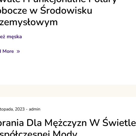
bocze w Środowisku
rzemysłowym
ież męska
d More
stopada, 2023
-
admin
rania Dla Mężczyzn W Świetle
półczesnej Mody