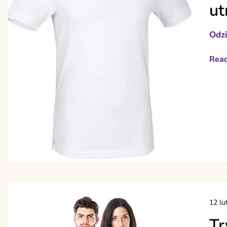
ut
Odz
Rea
12 lu
Tr