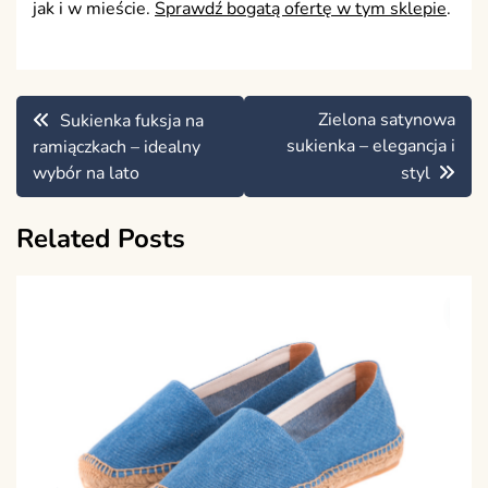
jak i w mieście.
Sprawdź bogatą ofertę w tym sklepie
.
Nawigacja
Zielona satynowa
Sukienka fuksja na
wpisu
sukienka – elegancja i
ramiączkach – idealny
wybór na lato
styl
Related Posts